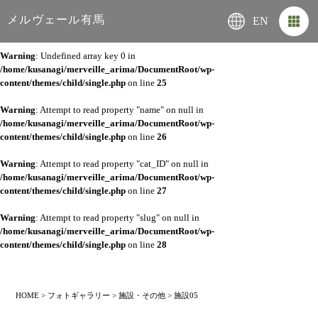
メルヴェール有馬
EN
Warning
: Undefined array key 0 in
/home/kusanagi/merveille_arima/DocumentRoot/wp-
content/themes/child/single.php
on line
25
Warning
: Attempt to read property "name" on null in
/home/kusanagi/merveille_arima/DocumentRoot/wp-
content/themes/child/single.php
on line
26
Warning
: Attempt to read property "cat_ID" on null in
/home/kusanagi/merveille_arima/DocumentRoot/wp-
content/themes/child/single.php
on line
27
Warning
: Attempt to read property "slug" on null in
/home/kusanagi/merveille_arima/DocumentRoot/wp-
content/themes/child/single.php
on line
28
HOME
>
フォトギャラリー
>
施設・その他
>
施設05