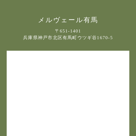
フォトギャラリー
宿泊約款
メルヴェール有馬
プライバシポリシー
〒651-1401
兵庫県神戸市北区有馬町ウツギ谷1670-5
サイトマップ