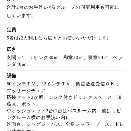
合計2台のお手洗いが2グループの同室利用も可能に
しています。
定員
5名(お2人利用なら広々とお使いいただけます)
広さ
玄関5㎡、リビング30㎡ 和室20㎡、寝室50㎡ ベラ
ンダ40㎡
設備
60インチＴＶ、32インチＴＶ、衛星放送受信ＯＫ，
マッサージチェア、
応接セット2か所、シンク付きドリンクスペース、冷
蔵庫、ポット、
ウオッシュレット2台(1台はバスルーム内、他はリビ
ングルーム横のお手洗い内)
洗面台、ジャグジーバス、全身シャワーブース、ドレ
ッサールーム