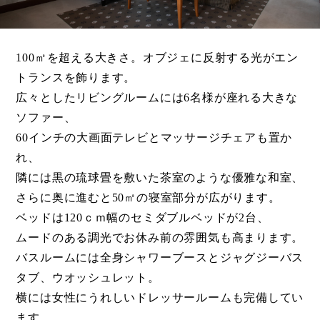
会員様お知らせ
ブログ
100㎡を超える大きさ。オブジェに反射する光がエン
トランスを飾ります。
お知らせ
広々としたリビングルームには6名様が座れる大きな
ソファー、
フォトギャラリー
60インチの大画面テレビとマッサージチェアも置か
宿泊約款
れ、
隣には黒の琉球畳を敷いた茶室のような優雅な和室、
プライバシポリシー
さらに奥に進むと50㎡の寝室部分が広がります。
ベッドは120ｃｍ幅のセミダブルベッドが2台、
サイトマップ
ムードのある調光でお休み前の雰囲気も高まります。
バスルームには全身シャワーブースとジャグジーバス
タブ、ウオッシュレット。
横には女性にうれしいドレッサールームも完備してい
ます。