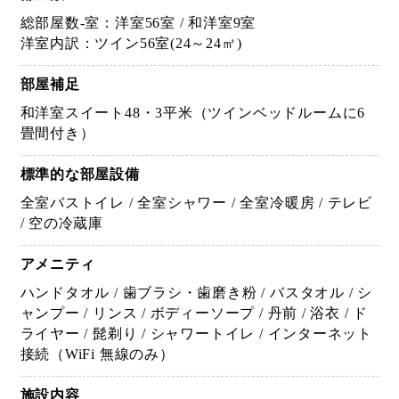
総部屋数-室：洋室56室 / 和洋室9室
洋室内訳：ツイン56室(24～24㎡)
部屋補足
和洋室スイート48・3平米（ツインベッドルームに6
畳間付き）
標準的な部屋設備
全室バストイレ / 全室シャワー / 全室冷暖房 / テレビ
/ 空の冷蔵庫
アメニティ
ハンドタオル / 歯ブラシ・歯磨き粉 / バスタオル / シ
ャンプー / リンス / ボディーソープ / 丹前 / 浴衣 / ド
ライヤー / 髭剃り / シャワートイレ / インターネット
接続（WiFi 無線のみ）
施設内容