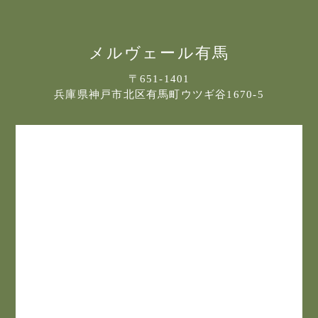
フォトギャラリー
宿泊約款
メルヴェール有馬
プライバシポリシー
〒651-1401
兵庫県神戸市北区有馬町ウツギ谷1670-5
サイトマップ