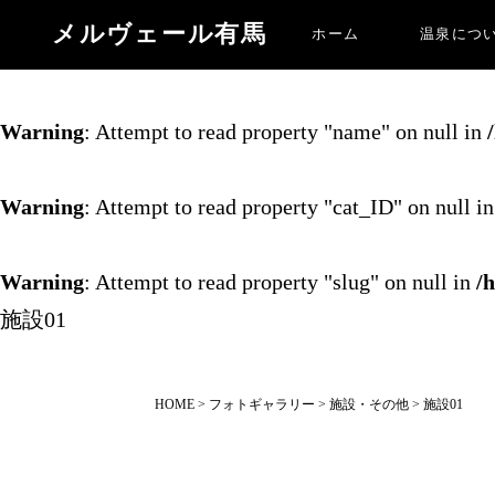
メルヴェール有馬
ホーム
温泉につ
Warning
: Undefined array key 0 in
/home/kusanagi/m
Warning
: Attempt to read property "name" on null in
Warning
: Attempt to read property "cat_ID" on null i
Warning
: Attempt to read property "slug" on null in
/
施設01
HOME
>
フォトギャラリー
>
施設・その他
>
施設01