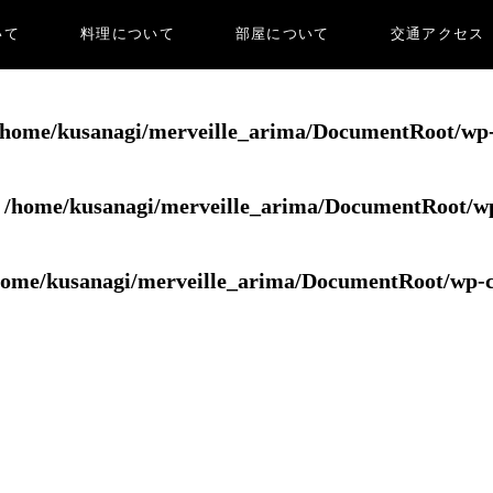
いて
料理について
部屋について
交通アクセス
erveille_arima/DocumentRoot/wp-content/themes/ch
/home/kusanagi/merveille_arima/DocumentRoot/wp-c
n
/home/kusanagi/merveille_arima/DocumentRoot/wp-
home/kusanagi/merveille_arima/DocumentRoot/wp-co