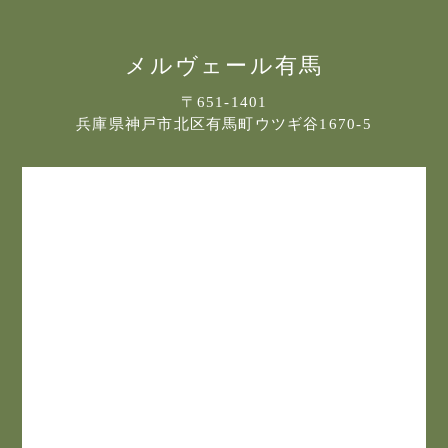
フォトギャラリー
宿泊約款
メルヴェール有馬
プライバシポリシー
〒651-1401
兵庫県神戸市北区有馬町ウツギ谷1670-5
サイトマップ