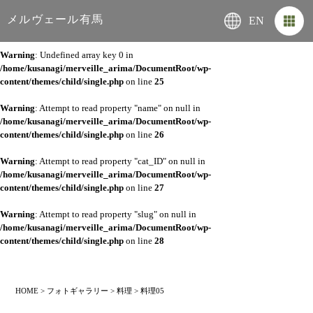
メルヴェール有馬
EN
Warning
: Undefined array key 0 in
/home/kusanagi/merveille_arima/DocumentRoot/wp-
content/themes/child/single.php
on line
25
Warning
: Attempt to read property "name" on null in
/home/kusanagi/merveille_arima/DocumentRoot/wp-
content/themes/child/single.php
on line
26
Warning
: Attempt to read property "cat_ID" on null in
/home/kusanagi/merveille_arima/DocumentRoot/wp-
content/themes/child/single.php
on line
27
Warning
: Attempt to read property "slug" on null in
/home/kusanagi/merveille_arima/DocumentRoot/wp-
content/themes/child/single.php
on line
28
HOME
>
フォトギャラリー
>
料理
>
料理05