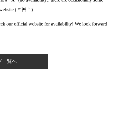
al website ( *´艸｀)
eck our official website for availability! We look forward
グ一覧へ