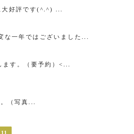
です(^.^) ...
な一年ではございました...
ます。（要予約）<...
（写真...
11