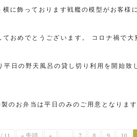
横に飾っております戦艦の模型がお客様に大好評
しておめでとうございます。 コロナ禍で大変
1より平日の野天風呂の貸し切り利用を開始致し
製のお弁当は平日のみのご用意となります。
 / 11
« 先頭
«
...
7
8
9
10